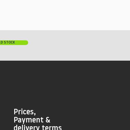
LD STOCK
Prices,
Payment &
delivery terms