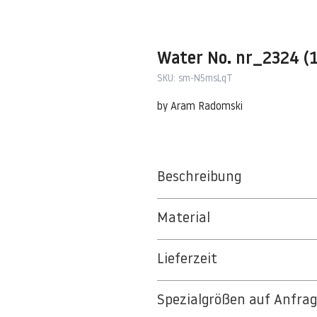
Water No. nr_2324 (1
SKU: sm-N5msLqT
by Aram Radomski
Beschreibung
Material
BT 5342 PREMIUM FLEECE MATT 1
Lieferzeit
8kSpectral Wallpaper©
3-5 Werktage
Die Tapete besteht aus Vlies, ein 
Spezialgrößen auf Anfra
Auf Anfrage Expressproduktion mö
strapazierfähiges und nachhaltiges