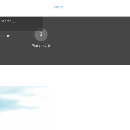
Log In
Neue Seite
More
3
Warenkorb