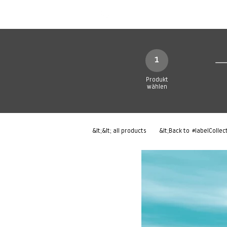
Neue Seite
Neue Seite
N
1
Produkt
wählen
&lt;&lt; all products
&lt;Back to
#labelCollec