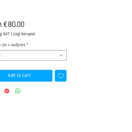
Sale
m
€80.00
Price
ng VAT
|
zzgl.Versand
n cm × Aufpreis
*
t
Add to Cart