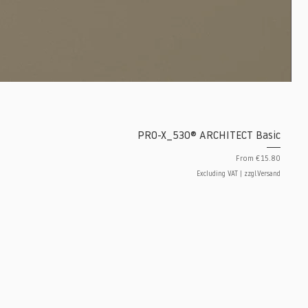
PRO-X_530® ARCHITECT Basic
Sale Price
From
€15.80
Excluding VAT
|
zzgl.Versand