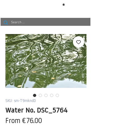
®
BERLIN
TAPETE
SKU: sm-T9mkndD
Water No. DSC_5764
Sale
From
€76.00