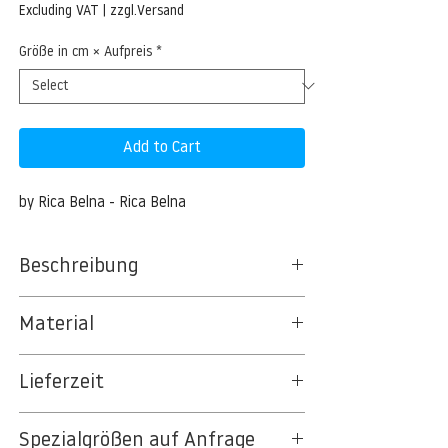
Price
Excluding VAT
|
zzgl.Versand
Größe in cm × Aufpreis
*
Add to Cart
by Rica Belna - Rica Belna
Beschreibung
Material
BT 5342 PREMIUM FLEECE MATT 150 G/QM
Lieferzeit
- UNCOATED
8kSpectral Wallpaper©
3-5 Werktage
Spezialgrößen auf Anfrage
Auf Anfrage Expressproduktion möglich.