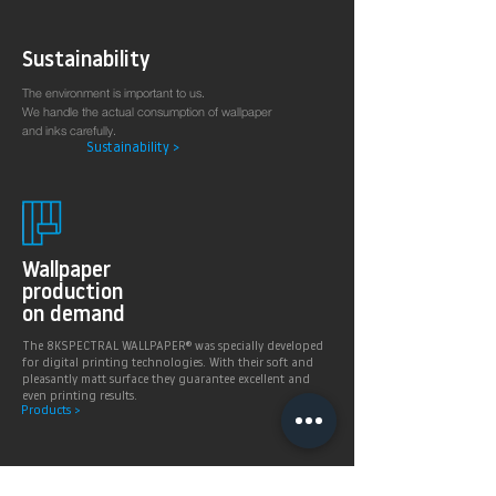
Sustainability
The environment is important to us.
We handle the actual consumption of wallpaper
and inks carefully.
Sustainability >
Wallpaper
production
on demand
The 8KSPECTRAL WALLPAPER® was specially developed
for digital printing technologies. With their soft and
pleasantly matt surface they guarantee excellent and
even printing results.
Products >