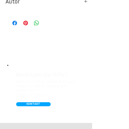
Autor
Ideal für Foto- und Designtapeten in
Wohnbereichen, Büros, Hotels, Shopping
© Berlintapete Studios / Dirk Heckmann
Malls, Galerien, Theatern und öffentlichen
Räumen. Unsere leicht strukturierte,
abwaschbare Vinyl-Tapete eignet sich
besonders gut für Badezimmer,
Gastronomie, Krankenhäuser, Spa und
Arztpraxen.
Benötigen Sie Hilfe?
Nicht das richtige Format gefunden,
Fragen zum Daten-Upload, oder
andere Hilfe?
Fragen Sie uns gern!
KONTAKT