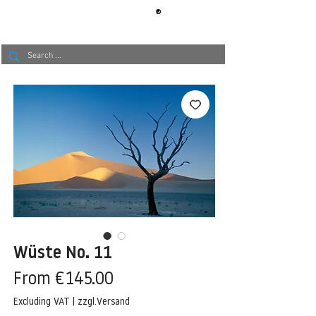
®
BERLIN
TAPETE
Wüste No. 11
Sale
From
€145.00
Price
Excluding VAT
|
zzgl.Versand