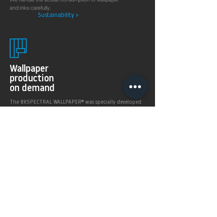
and inks carefully.
Sustainability >
Wallpaper
production
on demand
The 8KSPECTRAL WALLPAPER® was specially developed
for digital printing technologies. With their soft and
pleasantly matt surface they guarantee excellent and
even printing results.
Products >
Prices,
Payment &
delivery terms