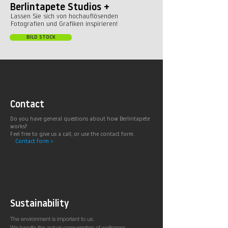
Berlintapete Studios +
Lassen Sie sich von hochauflösenden
Fotografien und Grafiken inspirieren!
BILD STOCK
Contact
Do you have general questions about how Berlintapete
works?
Feel free to give us a call, or use the contact form.
Contact form >
Sustainability
The environment is important to us.
We handle the actual consumption of wallpaper