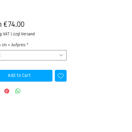
Sale
m
€74.00
Price
ng VAT
|
zzgl.Versand
n cm × Aufpreis
*
t
Add to Cart