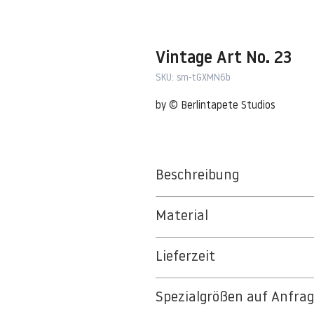
Vintage Art No. 23
SKU: sm-tGXMN6b
by © Berlintapete Studios
Beschreibung
Material
BT 5342 PREMIUM FLEECE MATT 1
Lieferzeit
8kSpectral Wallpaper©
3-5 Werktage
Die Tapete besteht aus Vlies, ein 
Spezialgrößen auf Anfra
Auf Anfrage Expressproduktion mö
strapazierfähiges und nachhaltiges