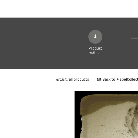
Neue Seite
Neue Seite
N
1
Produkt
wählen
&lt;&lt; all products
&lt;Back to
#labelCollec