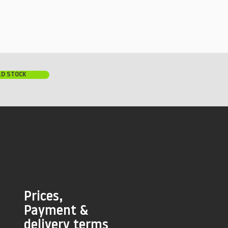
LD STOCK
Prices,
Payment &
delivery terms