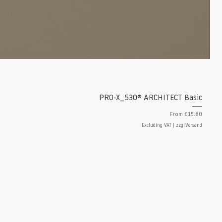
PRO-X_530® ARCHITECT Basic
Sale Price
From
€15.80
Excluding VAT
|
zzgl.Versand