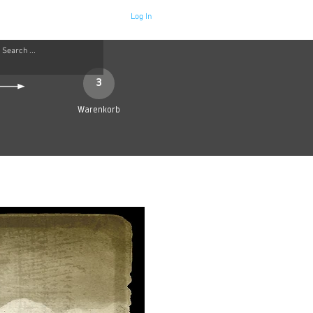
Log In
Neue Seite
More
3
Warenkorb