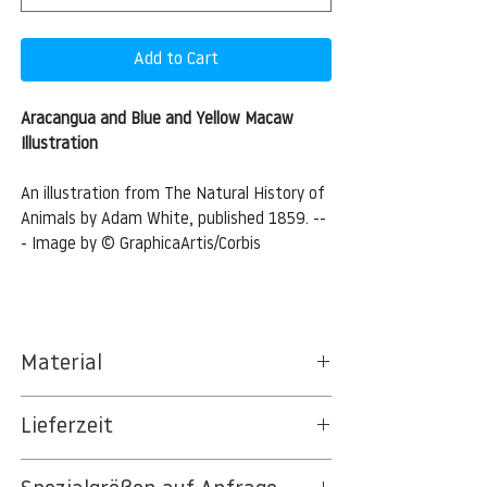
Add to Cart
Aracangua and Blue and Yellow Macaw
Illustration
An illustration from The Natural History of
Animals by Adam White, published 1859. --
- Image by © GraphicaArtis/Corbis
Material
BT 5342 PREMIUM FLEECE MATT 150 G/QM
Lieferzeit
- UNCOATED
8kSpectral Wallpaper©
3-5 Werktage