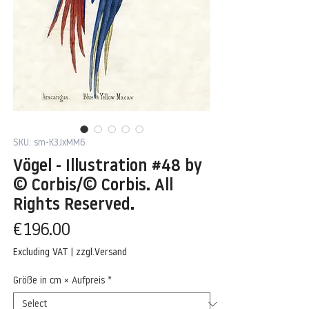
SKU: sm-K3JxMM6
Vögel - Illustration #48 by
© Corbis/© Corbis. All
Rights Reserved.
Price
€196.00
Excluding VAT
|
zzgl.Versand
Größe in cm × Aufpreis
*