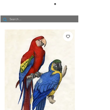
®
BERLIN
TAPETE