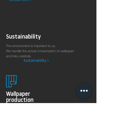
Contact form >
Sustainability
The environment is important to us.
We handle the actual consumption of wallpaper
and inks carefully.
Sustainability >
Wallpaper
production
on demand
The 8KSPECTRAL WALLPAPER® was specially developed
for digital printing technologies. With their soft and
pleasantly matt surface they guarantee excellent and
even printing results.
Products >