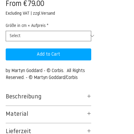
Sale
From
€79.00
Price
Excluding VAT
|
zzgl.Versand
Größe in cm × Aufpreis
*
Add to Cart
by Martyn Goddard - © Corbis.  All Rights 
Reserved. - © Martyn Goddard/Corbis
Beschreibung
Sign in the desert on Highway 93 Arizona
Material
USA
BT 5342 PREMIUM FLEECE MATT 150 G/QM
09 Jun 2014, Nothing, Arizona, USA ---
Lieferzeit
- UNCOATED