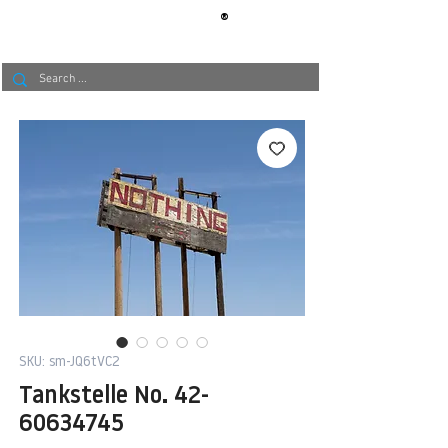
®
BERLIN
TAPETE
SKU: sm-JQ6tVC2
Tankstelle No. 42-
60634745