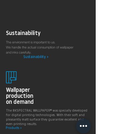
Arztpraxen.
Sustainability
The environment is important to us.
We handle the actual consumption of wallpaper
and inks carefully.
Sustainability >
Wallpaper
production
on demand
The 8KSPECTRAL WALLPAPER® was specially developed
for digital printing technologies. With their soft and
pleasantly matt surface they guarantee excellent and
even printing results.
Products >