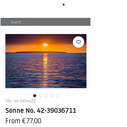
®
BERLIN
TAPETE
SKU: sm-XdDmqZB
Sonne No. 42-39036711
Sale
From
€77.00