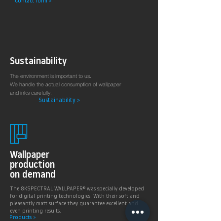
Contact form >
Arztpraxen.
Sustainability
The environment is important to us.
We handle the actual consumption of wallpaper
and inks carefully.
Sustainability >
Wallpaper
production
on demand
The 8KSPECTRAL WALLPAPER® was specially developed
for digital printing technologies. With their soft and
pleasantly matt surface they guarantee excellent and
even printing results.
Products >