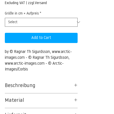
Price
Excluding VAT
|
zzgl.Versand
Größe in cm × Aufpreis
*
Add to Cart
by © Ragnar Th Sigurdsson, www.arctic-
images.com - © Ragnar Th Sigurdsson, 
www.arctic-images.com - © Arctic-
Images/Corbis
Beschreibung
Sunset over Snaefellsnes Peninsula, Iceland
Material
16 Aug 2012, Iceland --- Sunset over
BT 5342 PREMIUM FLEECE MATT 150 G/QM
Snaefellsnes Peninsula, Iceland --- Image