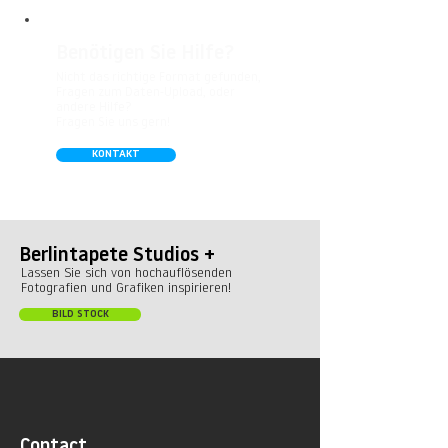
Benötigen Sie Hilfe?
Nicht das richtige Format gefunden,
Fragen zum Daten-Upload, oder
andere Hilfe?
Fragen Sie uns gern!
KONTAKT
Berlintapete Studios +
Lassen Sie sich von hochauflösenden
Fotografien und Grafiken inspirieren!
BILD STOCK
Contact