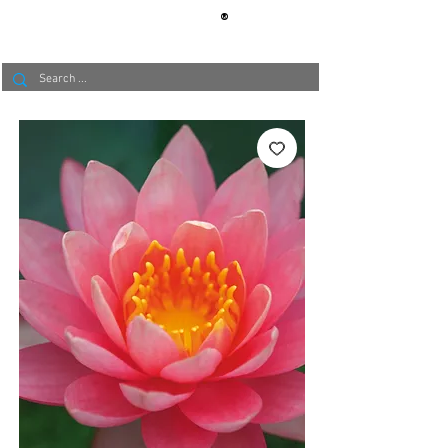
®
BERLIN
TAPETE