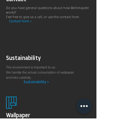
Do you have general questions about how Berlintapete
works?
Feel free to give us a call, or use the contact form.
Contact form >
Sustainability
The environment is important to us.
We handle the actual consumption of wallpaper
and inks carefully.
Sustainability >
Wallpaper
production
on demand