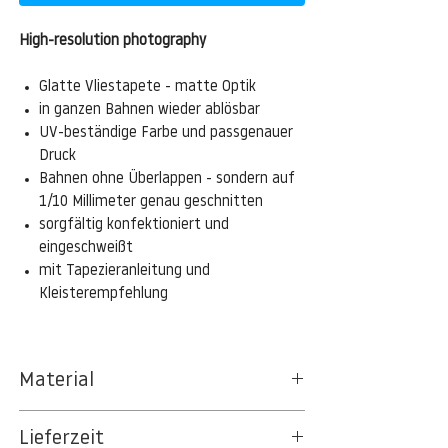
High-resolution photography
Glatte Vliestapete - matte Optik
in ganzen Bahnen wieder ablösbar
UV-beständige Farbe und passgenauer
Druck
Bahnen ohne Überlappen - sondern auf
1/10 Millimeter genau geschnitten
sorgfältig konfektioniert und
eingeschweißt
mit Tapezieranleitung und
Kleisterempfehlung
Material
Das gesamte Sortiment der
Lieferzeit
Tapetenpapiere besteht aus Vlies, ein aus