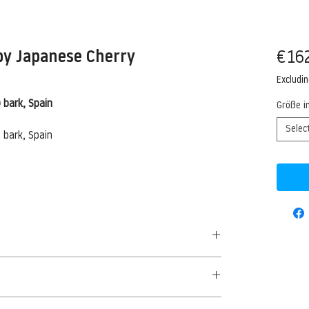
by Japanese Cherry
€16
Excludi
 bark, Spain
Größe i
Selec
 bark, Spain
50 G/QM - UNCOATED