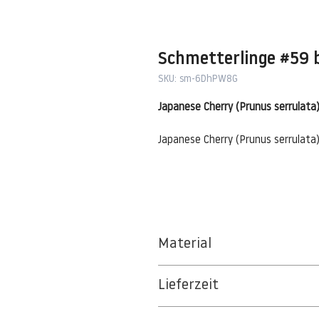
Schmetterlinge #59 
SKU: sm-6DhPW8G
Japanese Cherry (Prunus serrulata)
Japanese Cherry (Prunus serrulata)
Material
BT 5342 PREMIUM FLEECE MATT 1
Lieferzeit
8kSpectral Wallpaper©
3-5 Werktage