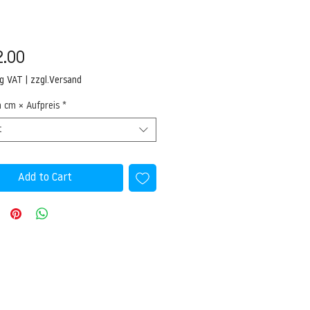
Price
2.00
ng VAT
|
zzgl.Versand
n cm × Aufpreis
*
t
Add to Cart