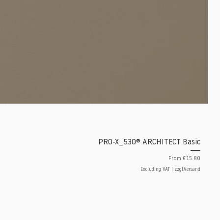
PRO-X_530® ARCHITECT Basic
Sale Price
From
€15.80
Excluding VAT
|
zzgl.Versand