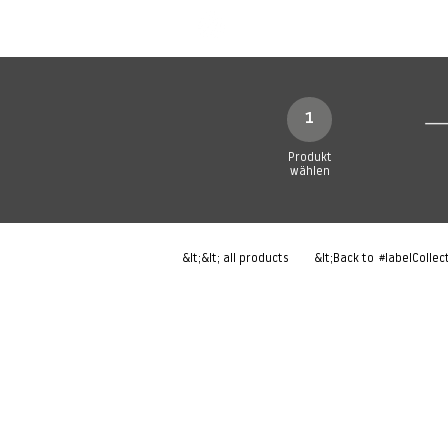
Neue Seite
Neue Seite
N
1
Produkt
wählen
&lt;&lt; all products
&lt;Back to
#labelCollec