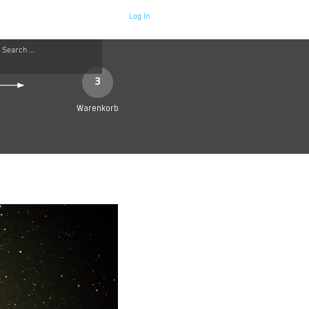
Log In
Neue Seite
More
3
Warenkorb