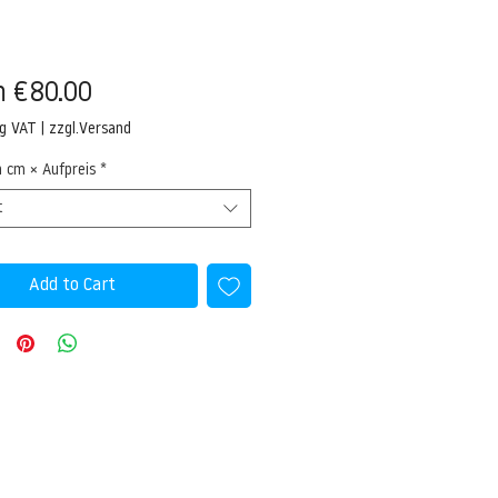
Sale
m
€80.00
Price
ng VAT
|
zzgl.Versand
n cm × Aufpreis
*
t
Add to Cart