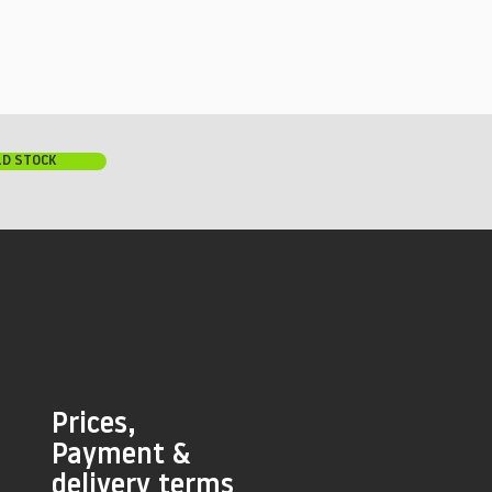
LD STOCK
Prices,
Payment &
delivery terms