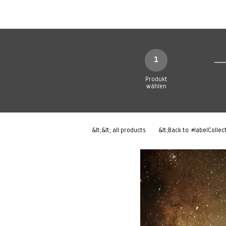
Neue Seite
Neue Seite
N
1
Produkt
wählen
&lt;&lt; all products
&lt;Back to
#labelCollec