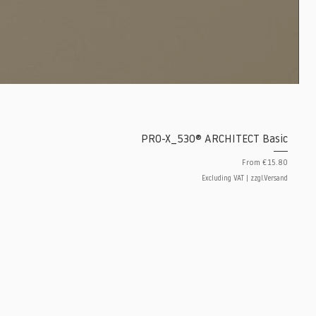
PRO-X_530® ARCHITECT Basic
Sale Price
From
€15.80
Excluding VAT
|
zzgl.Versand