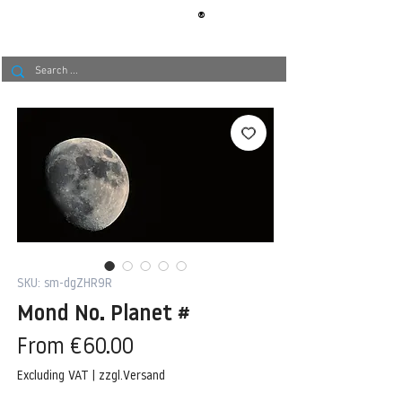
®
BERLIN
TAPETE
SKU: sm-dgZHR9R
Mond No. Planet #
Sale
From
€60.00
Price
Excluding VAT
|
zzgl.Versand