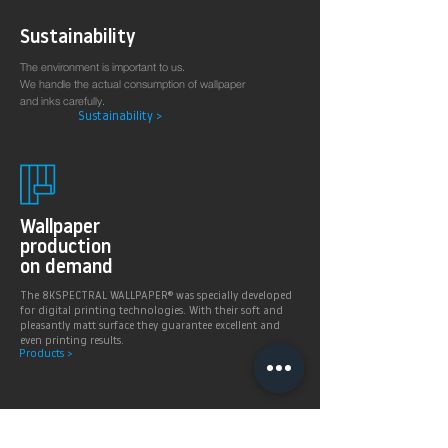
Sustainability
The environment is important to us.
We handle the actual consumption of wallpaper
and inks carefully.
Sustainability >
Wallpaper
production
on demand
The 8KSPECTRAL WALLPAPER® was specially developed
for digital printing technologies. With their soft and
pleasantly matt surface they guarantee excellent and
even printing results.
Products >