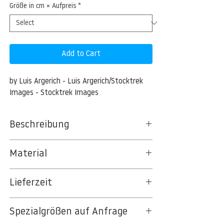
Größe in cm × Aufpreis
*
Add to Cart
by Luis Argerich - Luis Argerich/Stocktrek 
Images - Stocktrek Images
Beschreibung
Modified by CombineZP
Material
BT 5342 PREMIUM FLEECE MATT 150 G/QM
Lieferzeit
- UNCOATED
8kSpectral Wallpaper©
3-5 Werktage
Spezialgrößen auf Anfrage
Auf Anfrage Expressproduktion möglich.
Die Tapete besteht aus Vlies, ein aus