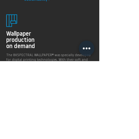
Wallpaper
production
on demand
The 8KSPECTRAL WALLPAPER® was specially developed
for digital printing technologies. With their soft and
pleasantly matt surface they guarantee excellent and
even printing results.
Products >
Prices,
Payment &
delivery terms
Price calculation and