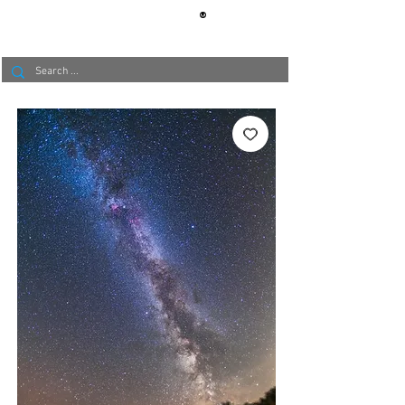
®
BERLIN
TAPETE