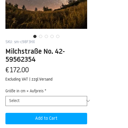
SKU: sm-c98F3HX
Milchstraße No. 42-
59562354
Price
€172.00
Excluding VAT
|
zzgl.Versand
Größe in cm × Aufpreis
*
Add to Cart