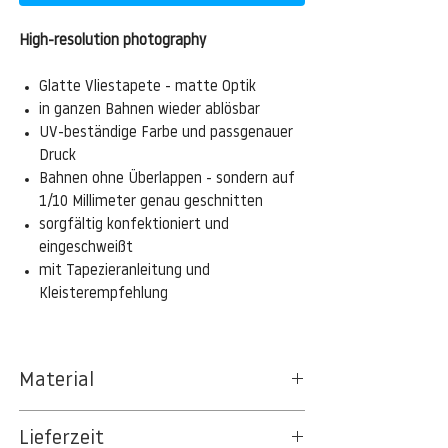
High-resolution photography
Glatte Vliestapete - matte Optik
in ganzen Bahnen wieder ablösbar
UV-beständige Farbe und passgenauer
Druck
Bahnen ohne Überlappen - sondern auf
1/10 Millimeter genau geschnitten
sorgfältig konfektioniert und
eingeschweißt
mit Tapezieranleitung und
Kleisterempfehlung
Material
Das gesamte Sortiment der
Lieferzeit
Tapetenpapiere besteht aus Vlies, ein aus