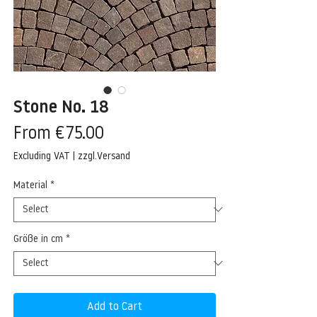
Stone No. 18
Sale
From
€75.00
Price
Excluding VAT
|
zzgl.Versand
Material
*
Größe in cm
*
Add to Cart