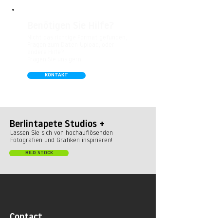
Benötigen Sie Hilfe?
Nicht das richtige Format gefunden,
Fragen zum Daten-Upload, oder
andere Hilfe?
Fragen Sie uns gern!
KONTAKT
Berlintapete Studios +
Lassen Sie sich von hochauflösenden
Fotografien und Grafiken inspirieren!
BILD STOCK
Contact