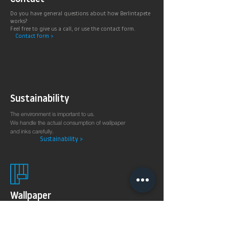
Do you have general questions about how Berlintapete
works?
Feel free to give us a call, or use the contact form.
Contact form >
Sustainability
The environment is important to us.
We handle the actual consumption of wallpaper
and inks carefully.
Sustainability >
Wallpaper
production
on demand