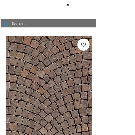
®
BERLIN
TAPETE