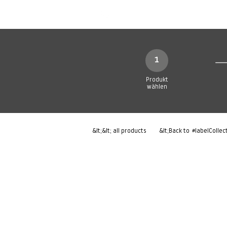
Neue Seite
Neue Seite
N
1
Produkt
wählen
&lt;&lt; all products
&lt;Back to
#labelCollec