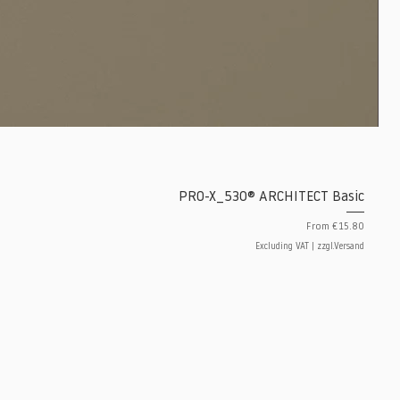
PRO-X_530® ARCHITECT Basic
Sale Price
From
€15.80
Excluding VAT
|
zzgl.Versand