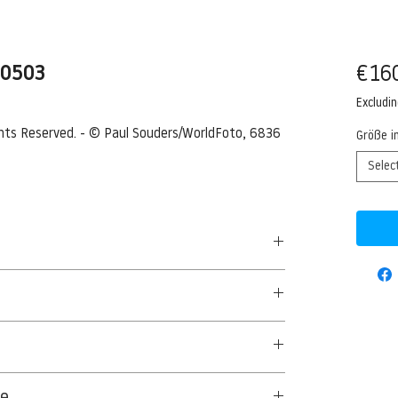
70503
€16
Excludi
ights Reserved. - © Paul Souders/WorldFoto, 6836 
Größe i
Selec
, Pennsylvani
ania, USA --- USA, Pennsylvania, Bethlehem,
50 G/QM - UNCOATED
 blast furnaces at Bethlehem Steel Plant that
© Paul Souders/WorldFoto, 6836 16th Ave NE,
aus Textil- und Cellulosefasern gewonnenes,
ge