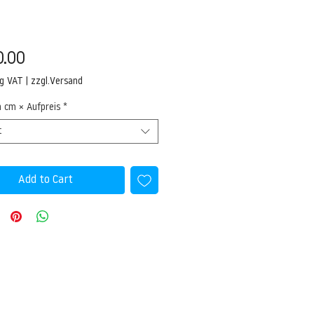
Price
0.00
ng VAT
|
zzgl.Versand
n cm × Aufpreis
*
t
Add to Cart