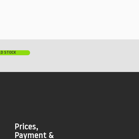
LD STOCK
Prices,
Payment &