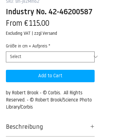
SKU: sm-j8ZMm62
Industry No. 42-46200587
Sale
From
€115.00
Price
Excluding VAT
|
zzgl.Versand
Größe in cm × Aufpreis
*
Add to Cart
by Robert Brook - © Corbis.  All Rights 
Reserved. - © Robert Brook/Science Photo 
Library/Corbis
Beschreibung