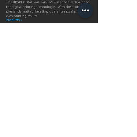
The 8KSPECTRAL WALLPAPER® was specially developed
for digital printing technologies. With their soft and
pleasantly matt surface they guarantee excellent and
even printing results.
Products >
Prices,
Payment &
delivery terms
Price calculation and
shipping service.
More infos >
Berlintapete
Service
SHOP
Prices & Delivery terms
IMAGE STOCK