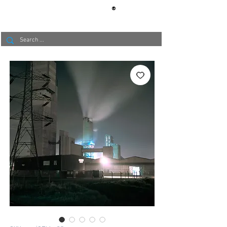
®
BERLIN
TAPETE