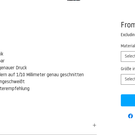
Fro
Excludi
Materia
ik
Selec
bar
genauer Druck
Größe i
ern auf 1/10 Millimeter genau geschnitten
Selec
eingeschweißt
isterempfehlung