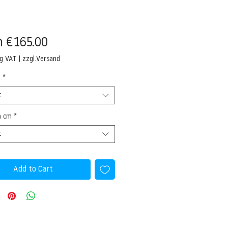
Sale
m
€165.00
Price
ng VAT
|
zzgl.Versand
l
*
t
n cm
*
t
Add to Cart