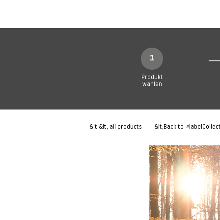
Neue Seite
Neue Seite
N
1
Produkt
wählen
&lt;&lt; all products
&lt;Back to
#labelCollec