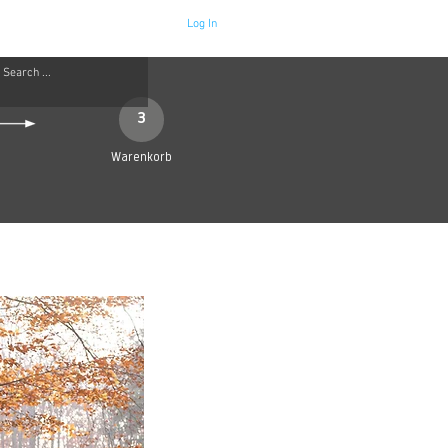
Log In
Neue Seite
More
3
Warenkorb