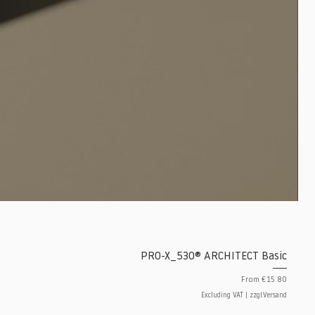
PRO-X_530® ARCHITECT Basic
Sale Price
From
€15.80
Excluding VAT
|
zzgl.Versand