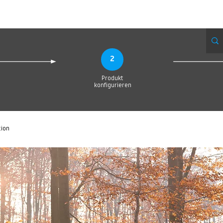
eue Seite
Neue Seite
Neue Seite
Neue Seite
Neue Seite
Neue Seite
2
Produkt
konfigurieren
tion