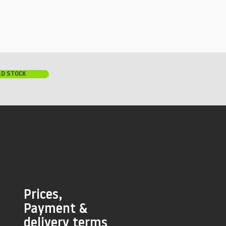
LD STOCK
Prices,
Payment &
delivery terms