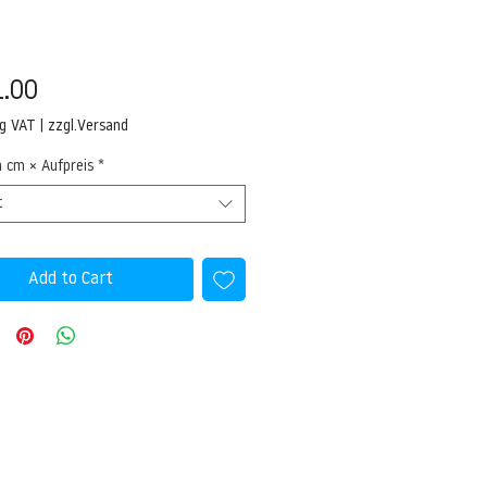
Price
.00
ng VAT
|
zzgl.Versand
n cm × Aufpreis
*
t
Add to Cart