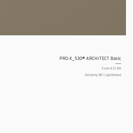
PRO-X_530® ARCHITECT Basic
Sale Price
From
€15.80
Excluding VAT
|
zzgl.Versand