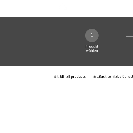
Neue Seite
Neue Seite
N
1
Produkt
wählen
&lt;&lt; all products
&lt;Back to
#labelCollec