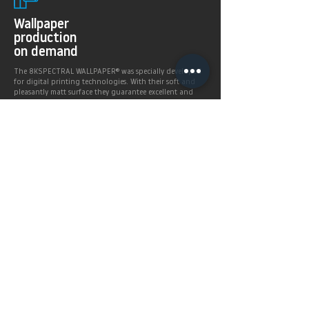
Wallpaper
production
on demand
The 8KSPECTRAL WALLPAPER® was specially developed
for digital printing technologies. With their soft and
pleasantly matt surface they guarantee excellent and
even printing results.
Products >
Prices,
Payment &
delivery terms
Price calculation and
shipping service.
More infos >