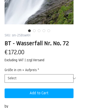
SKU: sm-2SBswKH
BT - Wasserfall Nr. No. 72
Price
€172.00
Excluding VAT
|
zzgl.Versand
Größe in cm × Aufpreis
*
Add to Cart
by