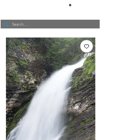
®
BERLIN
TAPETE