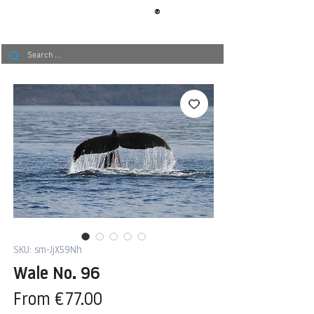
®
BERLIN
TAPETE
SKU: sm-JjX59Nh
Wale No. 96
Sale
From
€77.00