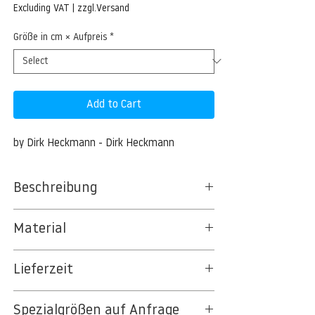
Price
Excluding VAT
|
zzgl.Versand
Größe in cm × Aufpreis
*
Add to Cart
by Dirk Heckmann - Dirk Heckmann
Beschreibung
Wale in Torres
Material
BT 5342 PREMIUM FLEECE MATT 150 G/QM
Lieferzeit
- UNCOATED
8kSpectral Wallpaper©
3-5 Werktage
Spezialgrößen auf Anfrage
Auf Anfrage Expressproduktion möglich.