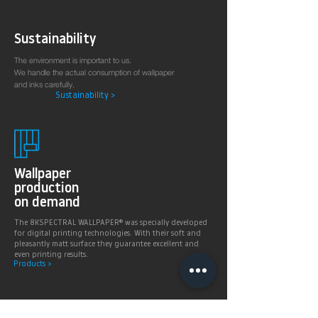
Sustainability
The environment is important to us.
We handle the actual consumption of wallpaper
and inks carefully.
Sustainability >
Wallpaper
production
on demand
The 8KSPECTRAL WALLPAPER® was specially developed
for digital printing technologies. With their soft and
pleasantly matt surface they guarantee excellent and
even printing results.
Products >