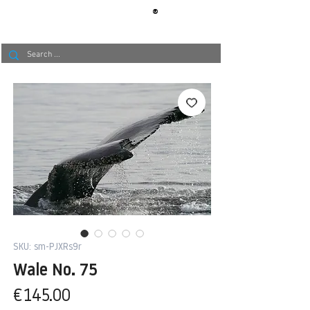
®
BERLIN
TAPETE
SKU: sm-PJXRs9r
Wale No. 75
Price
€145.00