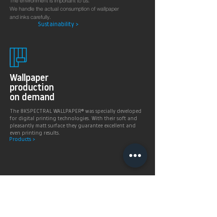
The environment is important to us.
We handle the actual consumption of wallpaper
and inks carefully.
Sustainability >
Wallpaper
production
on demand
The 8KSPECTRAL WALLPAPER® was specially developed
for digital printing technologies. With their soft and
pleasantly matt surface they guarantee excellent and
even printing results.
Products >
Prices,
Payment &