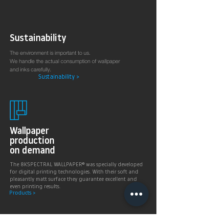
Sustainability
The environment is important to us.
We handle the actual consumption of wallpaper
and inks carefully.
Sustainability >
Wallpaper
production
on demand
The 8KSPECTRAL WALLPAPER® was specially developed
for digital printing technologies. With their soft and
pleasantly matt surface they guarantee excellent and
even printing results.
Products >