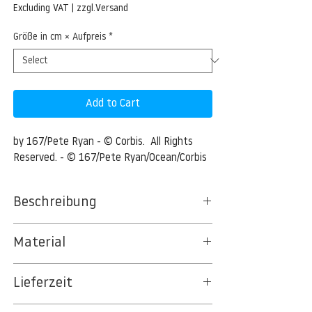
Price
Excluding VAT
|
zzgl.Versand
Größe in cm × Aufpreis
*
Add to Cart
by 167/Pete Ryan - © Corbis.  All Rights 
Reserved. - © 167/Pete Ryan/Ocean/Corbis
Beschreibung
Alberta, Canada.
Material
Milk River, Alberta, Canada --- Green-
BT 5342 PREMIUM FLEECE MATT 150 G/QM
winged teal duck migration, Milk River
Lieferzeit
- UNCOATED
region of Alberta. --- Image by © 167/Pete
8kSpectral Wallpaper©
Ryan/Ocean/Corbis
3-5 Werktage