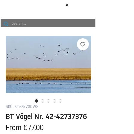
®
BERLIN
TAPETE
SKU: sm-z5VGDW8
BT Vögel Nr. 42-42737376
Sale
From
€77.00