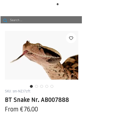
®
BERLIN
TAPETE
SKU: sm-NZJ7zft
BT Snake Nr. AB007888
Sale
From
€76.00