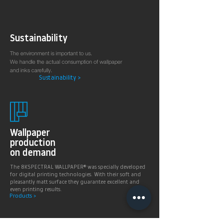
Sustainability
The environment is important to us.
We handle the actual consumption of wallpaper
and inks carefully.
Sustainability >
Wallpaper
production
on demand
The 8KSPECTRAL WALLPAPER® was specially developed
for digital printing technologies. With their soft and
pleasantly matt surface they guarantee excellent and
even printing results.
Products >