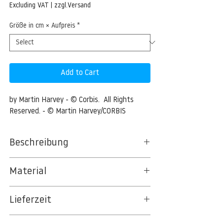
Price
Excluding VAT
|
zzgl.Versand
Größe in cm × Aufpreis
*
Add to Cart
by Martin Harvey - © Corbis.  All Rights 
Reserved. - © Martin Harvey/CORBIS
Beschreibung
West African Gaboon Viper
Material
07 Jan 2004 --- West African Gaboon Viper
BT 5342 PREMIUM FLEECE MATT 150 G/QM
--- Image by © Martin Harvey/CORBIS
Lieferzeit
- UNCOATED
8kSpectral Wallpaper©
3-5 Werktage