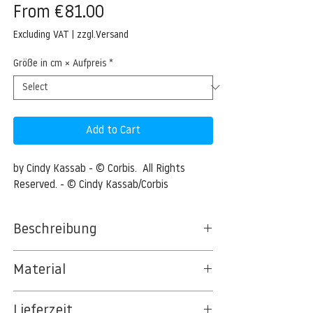
Sale
From
€81.00
Price
Excluding VAT
|
zzgl.Versand
Größe in cm × Aufpreis
*
Add to Cart
by Cindy Kassab - © Corbis.  All Rights 
Reserved. - © Cindy Kassab/Corbis
Beschreibung
Three bald eagles sitting on snag
Material
Alaska, USA --- Three bald eagles sitting on
BT 5342 PREMIUM FLEECE MATT 150 G/QM
snag --- Image by © Cindy Kassab/Corbis
Lieferzeit