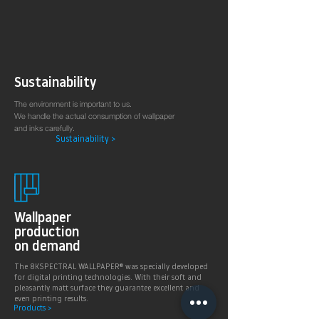
Arztpraxen.
Sustainability
The environment is important to us.
We handle the actual consumption of wallpaper
and inks carefully.
Sustainability >
Wallpaper
production
on demand
The 8KSPECTRAL WALLPAPER® was specially developed
for digital printing technologies. With their soft and
pleasantly matt surface they guarantee excellent and
even printing results.
Products >