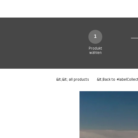
Neue Seite
Neue Seite
N
1
Produkt
wählen
&lt;&lt; all products
&lt;Back to
#labelCollec