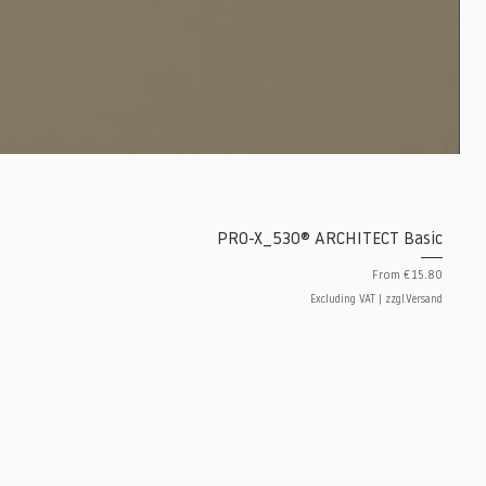
PRO-X_530® ARCHITECT Basic
Sale Price
From
€15.80
Excluding VAT
|
zzgl.Versand