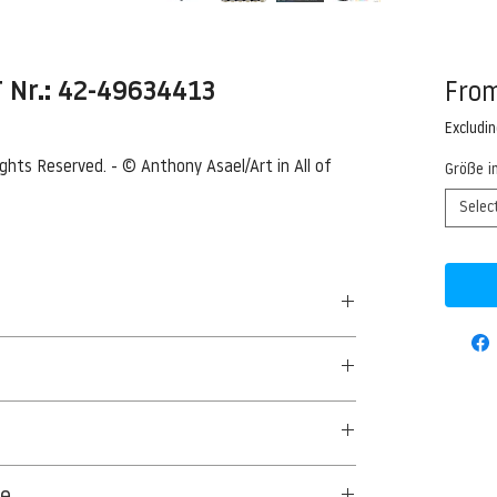
Nr.: 42-49634413
Fro
Excludi
ights Reserved. - © Anthony Asael/Art in All of 
Größe i
Selec
nland, Bhutan
nland, Eternal snow on the Everest Mountain,
50 G/QM - UNCOATED
ng the summit --- Image by © Anthony Asael/Art
aus Textil- und Cellulosefasern gewonnenes,
ge