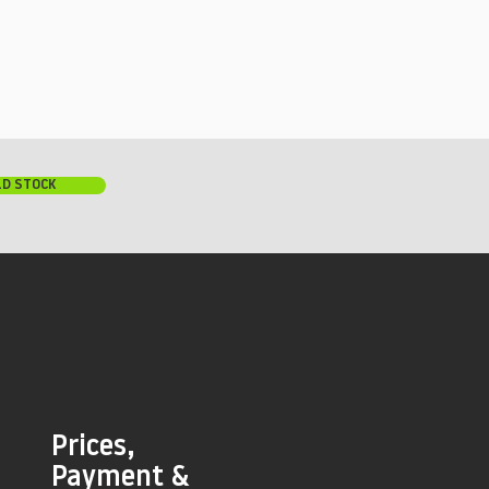
LD STOCK
Prices,
Payment &