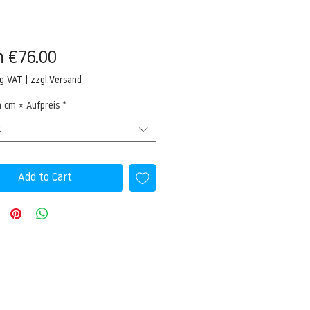
Sale
m
€76.00
Price
ng VAT
|
zzgl.Versand
n cm × Aufpreis
*
t
Add to Cart