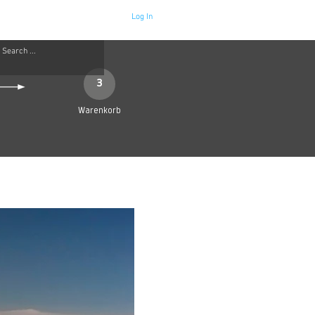
Log In
Neue Seite
More
3
Warenkorb