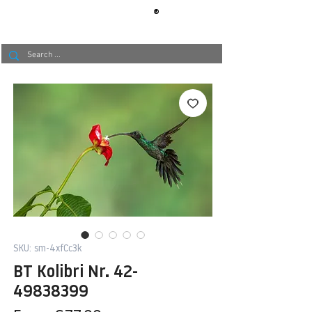
®
BERLIN
TAPETE
SKU: sm-4xfCc3k
BT Kolibri Nr. 42-
49838399