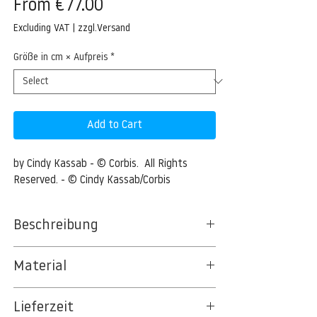
Sale
From
€77.00
Price
Excluding VAT
|
zzgl.Versand
Größe in cm × Aufpreis
*
Add to Cart
by Cindy Kassab - © Corbis.  All Rights 
Reserved. - © Cindy Kassab/Corbis
Beschreibung
Green hermit hummingbird feeding on
Material
nectar in flower, Costa Rica, Latin America
BT 5342 PREMIUM FLEECE MATT 150 G/QM
Costa Rica --- Green hermit hummingbird
Lieferzeit
- UNCOATED
feeding on nectar in flower, Costa Rica,