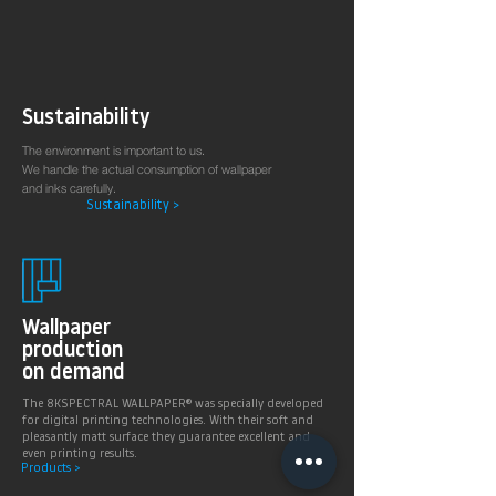
Sustainability
The environment is important to us.
We handle the actual consumption of wallpaper
and inks carefully.
Sustainability >
Wallpaper
production
on demand
The 8KSPECTRAL WALLPAPER® was specially developed
for digital printing technologies. With their soft and
pleasantly matt surface they guarantee excellent and
even printing results.
Products >