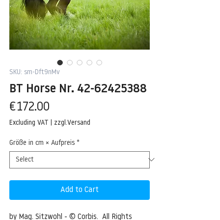
SKU: sm-Dft9nMv
BT Horse Nr. 42-62425388
Price
€172.00
Excluding VAT
|
zzgl.Versand
Größe in cm × Aufpreis
*
Add to Cart
by Mag. Sitzwohl - © Corbis.  All Rights 