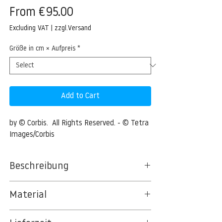
Sale
From
€95.00
Price
Excluding VAT
|
zzgl.Versand
Größe in cm × Aufpreis
*
Add to Cart
by © Corbis.  All Rights Reserved. - © Tetra 
Images/Corbis
Beschreibung
Close up of flame
Material
Close up of flame --- Image by © Tetra
BT 5342 PREMIUM FLEECE MATT 150 G/QM
Images/Corbis