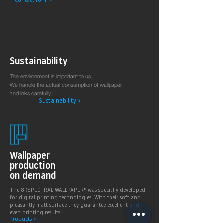
Contact form >
Arztpraxen.
Sustainability
The environment is important to us.
We handle the actual consumption of wallpaper
and inks carefully.
Sustainability >
Wallpaper
production
on demand
The 8KSPECTRAL WALLPAPER® was specially developed
for digital printing technologies. With their soft and
pleasantly matt surface they guarantee excellent and
even printing results.
Products >