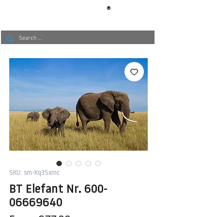
®
BERLIN
TAPETE
SKU: sm-Kq3Sxmc
BT Elefant Nr. 600-
06669640