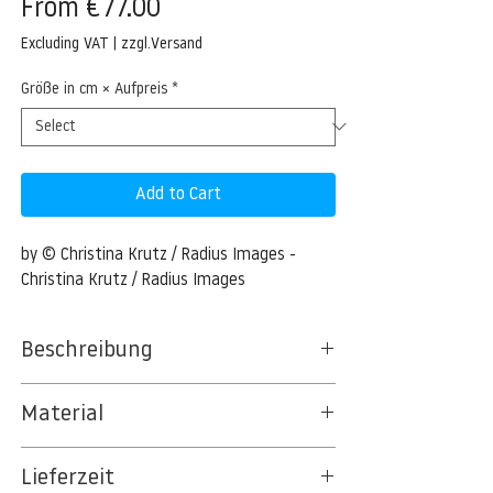
Sale
From
€77.00
Price
Excluding VAT
|
zzgl.Versand
Größe in cm × Aufpreis
*
Add to Cart
by © Christina Krutz / Radius Images - 
Christina Krutz / Radius Images
Beschreibung
African Bush Elephant (Loxodonta africana)
Material
Mother with Calf, Maasai Mara National
Reserve, Kenya, Africa
BT 5342 PREMIUM FLEECE MATT 150 G/QM
Lieferzeit
- UNCOATED
600-06669640 © Christina Krutz Model