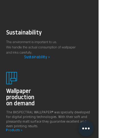
Sustainability
The environment is important to us.
We handle the actual consumption of wallpaper
and inks carefully.
Sustainability >
Wallpaper
production
on demand
The 8KSPECTRAL WALLPAPER® was specially developed
for digital printing technologies. With their soft and
pleasantly matt surface they guarantee excellent and
even printing results.
Products >