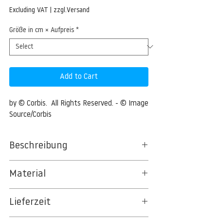
Price
Excluding VAT
|
zzgl.Versand
Größe in cm × Aufpreis
*
Add to Cart
by © Corbis.  All Rights Reserved. - © Image 
Source/Corbis
Beschreibung
Black Kitten in Grass
Material
Black Kitten in Grass --- Image by © Image
BT 5342 PREMIUM FLEECE MATT 150 G/QM
Source/Corbis
Lieferzeit
- UNCOATED
8kSpectral Wallpaper©