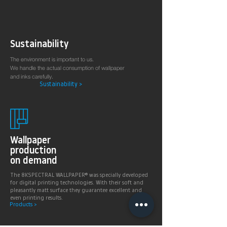
Sustainability
The environment is important to us.
We handle the actual consumption of wallpaper
and inks carefully.
Sustainability >
Wallpaper
production
on demand
The 8KSPECTRAL WALLPAPER® was specially developed
for digital printing technologies. With their soft and
pleasantly matt surface they guarantee excellent and
even printing results.
Products >