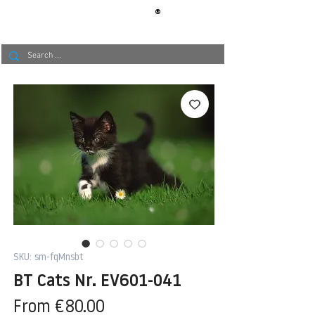
®
BERLIN
TAPETE
SKU: sm-fqMnsbt
BT Cats Nr. EV601-041
Sale
From
€80.00