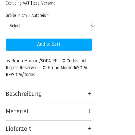
Price
Excluding VAT
|
zzgl.Versand
Größe in cm × Aufpreis
*
Add to Cart
by Bruno Morandi/SOPA RF - © Corbis.  All 
Rights Reserved. - © Bruno Morandi/SOPA 
RF/SOPA/Corbis
Beschreibung
Santorini island, Thera, Cyclades, Aegean
Material
islands, Greece
BT 5342 PREMIUM FLEECE MATT 150 G/QM
21 May 2012, Santorini, Greece --- Street
Lieferzeit
- UNCOATED
cat, Santorini island, Thera, Cyclades,