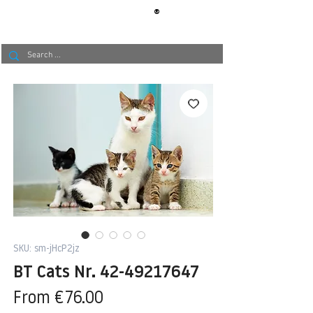
®
BERLIN
TAPETE
SKU: sm-jHcP2jz
BT Cats Nr. 42-49217647
Sale
From
€76.00