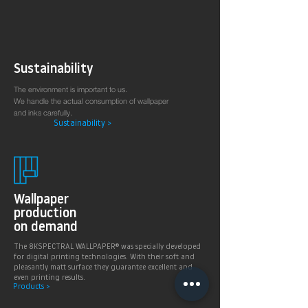
Sustainability
The environment is important to us.
We handle the actual consumption of wallpaper
and inks carefully.
Sustainability >
Wallpaper
production
on demand
The 8KSPECTRAL WALLPAPER® was specially developed
for digital printing technologies. With their soft and
pleasantly matt surface they guarantee excellent and
even printing results.
Products >