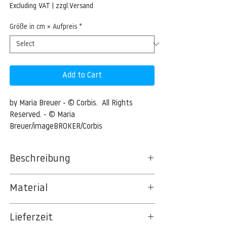
Price
Excluding VAT
|
zzgl.Versand
Größe in cm × Aufpreis
*
Add to Cart
by Maria Breuer - © Corbis.  All Rights 
Reserved. - © Maria 
Breuer/imageBROKER/Corbis
Beschreibung
Young ginger tabby domestic cat, kitten
Material
Young ginger tabby domestic cat, kitten --
BT 5342 PREMIUM FLEECE MATT 150 G/QM
- Image by © Maria
Lieferzeit
- UNCOATED
Breuer/imageBROKER/Corbis