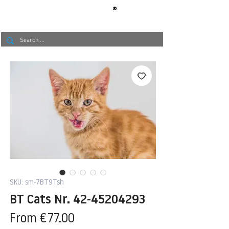
®
BERLIN
TAPETE
SKU: sm-7BT9Tsh
BT Cats Nr. 42-45204293
Sale
From
€77.00