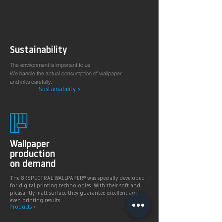
Sustainability
The environment is important to us.
We handle the actual consumption of wallpaper
and inks carefully.
Sustainability >
Wallpaper
production
on demand
The 8KSPECTRAL WALLPAPER® was specially developed
for digital printing technologies. With their soft and
pleasantly matt surface they guarantee excellent and
even printing results.
Products >