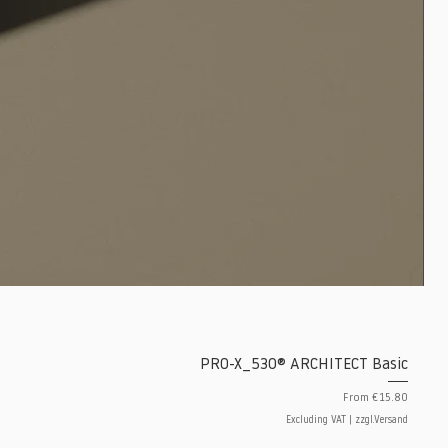
PRO-X_530® ARCHITECT Basic
Sale Price
From
€15.80
Excluding VAT
|
zzgl.Versand