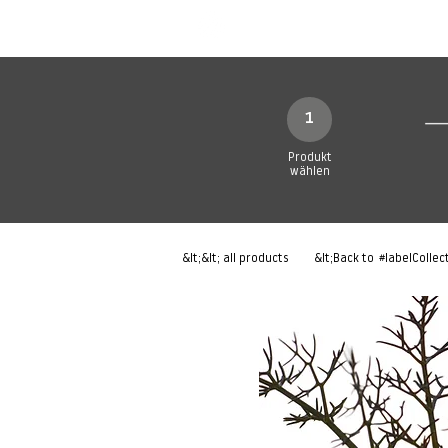
Neue Seite
Neue Seite
N
1
Produkt
wählen
&lt;&lt; all products
&lt;Back to
#labelCollec