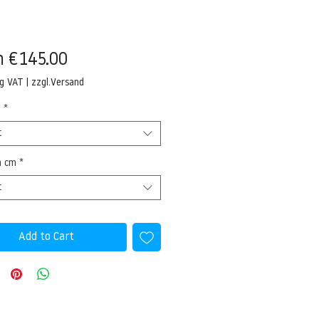
Sale
m
€145.00
Price
ng VAT
|
zzgl.Versand
l
*
t
n cm
*
t
Add to Cart