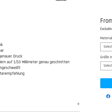
Fro
Excludi
Materia
ik
Selec
bar
genauer Druck
Größe i
ern auf 1/10 Millimeter genau geschnitten
Selec
eingeschweißt
isterempfehlung