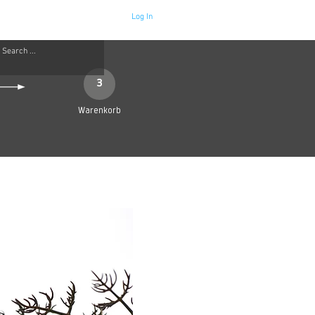
Log In
Neue Seite
More
3
Warenkorb