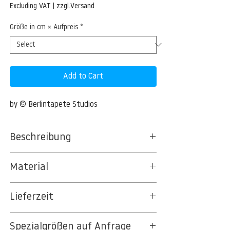
Price
Excluding VAT
|
zzgl.Versand
Größe in cm × Aufpreis
*
Add to Cart
by © Berlintapete Studios
Beschreibung
Material
BT 5342 PREMIUM FLEECE MATT 150 G/QM
Lieferzeit
- UNCOATED
8kSpectral Wallpaper©
3-5 Werktage
Spezialgrößen auf Anfrage
Auf Anfrage Expressproduktion möglich.