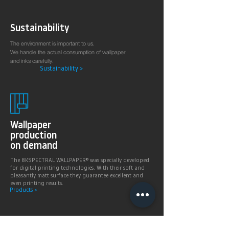
Sustainability
The environment is important to us.
We handle the actual consumption of wallpaper
and inks carefully.
Sustainability >
Wallpaper
production
on demand
The 8KSPECTRAL WALLPAPER® was specially developed
for digital printing technologies. With their soft and
pleasantly matt surface they guarantee excellent and
even printing results.
Products >