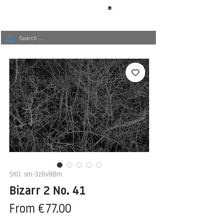
®
BERLIN
TAPETE
SKU: sm-3z6vBBm
Bizarr 2 No. 41
Sale
From
€77.00