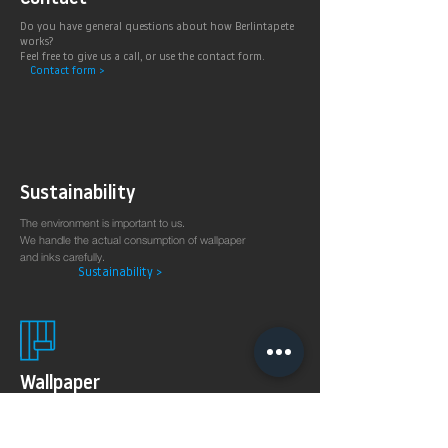
Do you have general questions about how Berlintapete
works?
Feel free to give us a call, or use the contact form.
Contact form >
Sustainability
The environment is important to us.
We handle the actual consumption of wallpaper
and inks carefully.
Sustainability >
Wallpaper
production
on demand