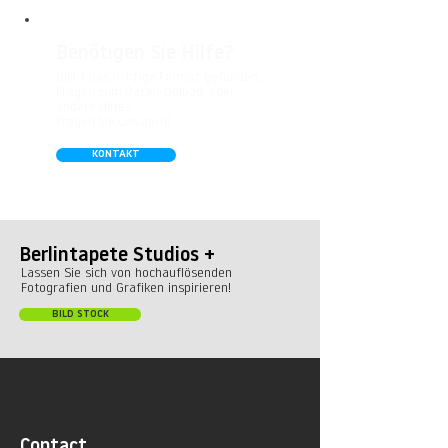
Benötigen Sie Hilfe?
Nicht das richtige Format gefunden,
Fragen zum Daten-Upload, oder
andere Hilfe?
Fragen Sie uns gern!
KONTAKT
Berlintapete Studios +
Lassen Sie sich von hochauflösenden
Fotografien und Grafiken inspirieren!
BILD STOCK
Contact