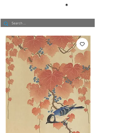
®
BERLIN
TAPETE