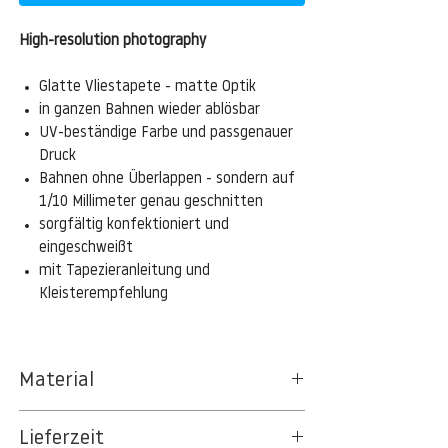
High-resolution photography
Glatte Vliestapete - matte Optik
in ganzen Bahnen wieder ablösbar
UV-beständige Farbe und passgenauer
Druck
Bahnen ohne Überlappen - sondern auf
1/10 Millimeter genau geschnitten
sorgfältig konfektioniert und
eingeschweißt
mit Tapezieranleitung und
Kleisterempfehlung
Material
Das gesamte Sortiment der
Lieferzeit
Tapetenpapiere besteht aus Vlies, ein aus