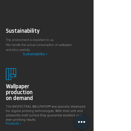
Sustainability
The environment is important to us.
We handle the actual consumption of wallpaper
and inks carefully.
Sustainability >
Wallpaper
production
on demand
The 8KSPECTRAL WALLPAPER® was specially developed
for digital printing technologies. With their soft and
pleasantly matt surface they guarantee excellent and
even printing results.
Products >