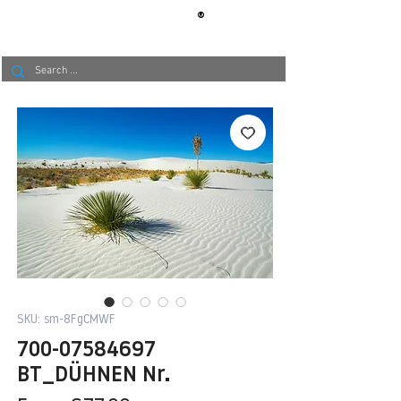
®
BERLIN
TAPETE
SKU: sm-8FgCMWF
700-07584697
BT_DÜHNEN Nr.