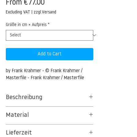
Sale
From
€77.00
Price
Excluding VAT
|
zzgl.Versand
Größe in cm × Aufpreis
*
Add to Cart
by Frank Krahmer - © Frank Krahmer / 
Masterfile - Frank Krahmer / Masterfile
Beschreibung
Gypsum desert with Yuccas, White Sands,
Material
Otero, New Mexico, USA
BT 5342 PREMIUM FLEECE MATT 150 G/QM
700-07584697 © Frank Krahmer Model
Lieferzeit
- UNCOATED
Release: No Property Release: No Gypsum