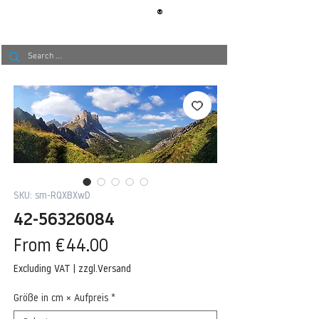
®
BERLIN
TAPETE
SKU: sm-RQXBXwD
42-56326084
Sale
From
€44.00
Price
Excluding VAT
|
zzgl.Versand
Größe in cm × Aufpreis
*