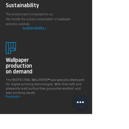
Sustainability
The environment is important to us.
We handle the actual consumption of wallpaper
and inks carefully.
Sustainability >
Wallpaper
production
on demand
The 8KSPECTRAL WALLPAPER® was specially developed
for digital printing technologies. With their soft and
pleasantly matt surface they guarantee excellent and
even printing results.
Products >