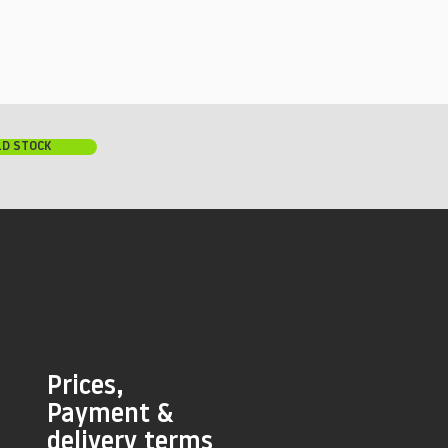
LD STOCK
Prices,
Payment &
delivery terms