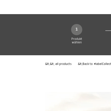
Neue Seite
Neue Seite
N
1
Produkt
wählen
&lt;&lt; all products
&lt;Back to
#labelCollec