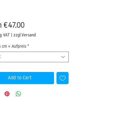
Sale
m
€47.00
Price
ng VAT
|
zzgl.Versand
n cm × Aufpreis
*
t
Add to Cart