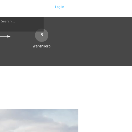
Log In
Neue Seite
More
3
Warenkorb