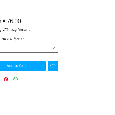
Sale
m
€76.00
Price
ng VAT
|
zzgl.Versand
n cm × Aufpreis
*
t
Add to Cart