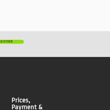
LD STOCK
Prices,
Payment &