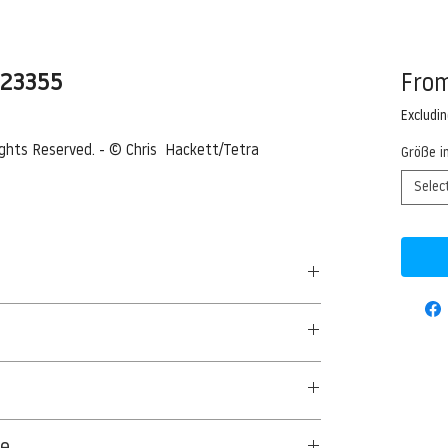
023355
Fro
Excludi
Rights Reserved. - © Chris  Hackett/Tetra 
Größe i
Selec
setts, USA --- Sand dunes with grass --- Image
50 G/QM - UNCOATED
orbis
aus Textil- und Cellulosefasern gewonnenes,
ge