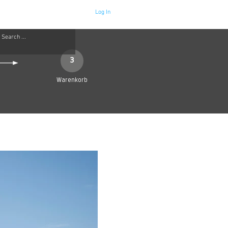
Log In
Neue Seite
More
3
Warenkorb