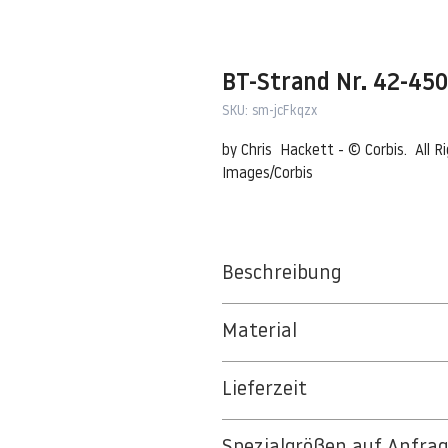
BT-Strand Nr. 42-45
SKU: sm-jcFkqzx
by Chris  Hackett - © Corbis.  All 
Images/Corbis
Beschreibung
Sand dunes with grass
Material
18 Sep 2012, Nantucket, Massachu
BT 5342 PREMIUM FLEECE MATT 1
by © Chris Hackett/Tetra Images/C
Lieferzeit
8kSpectral Wallpaper©
3-5 Werktage
Die Tapete besteht aus Vlies, ein 
Spezialgrößen auf Anfra