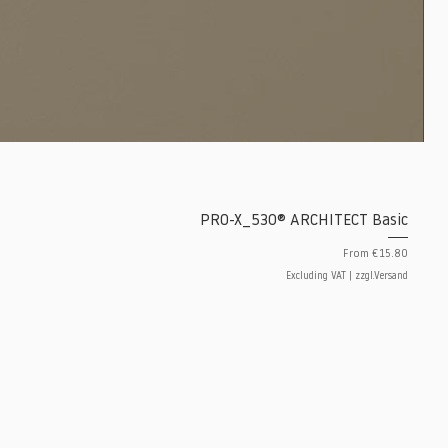
PRO-X_530® ARCHITECT Basic
Sale Price
From
€15.80
Excluding VAT
|
zzgl.Versand