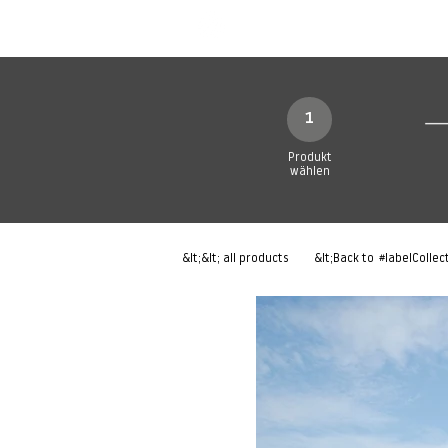
Neue Seite
Neue Seite
N
1
Produkt
wählen
&lt;&lt; all products
&lt;Back to
#labelCollec